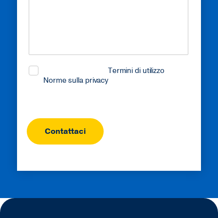
We
Help?
(Obbligatorio)
Ho letto e accetto i
Termini di utilizzo
e le
Norme sulla privacy
.
CAPTCHA