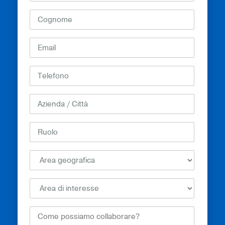
How
Can