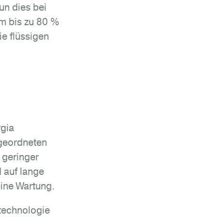
un dies bei
um bis zu 80 %
e flüssigen
rgia
hgeordneten
 geringer
 auf lange
eine Wartung.
echnologie