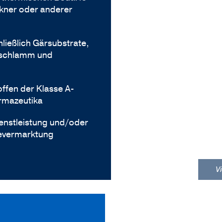
kner oder anderer
hließlich Gärsubstrate,
rschlamm und
offen der Klasse A-
rmazeutika
Dienstleistung und/oder
evermarktung
Vi