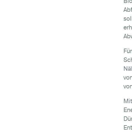
Bio
Abf
sol
erh
Ab
Für
Sch
Näh
von
von
Mit
Ene
Dün
Ent