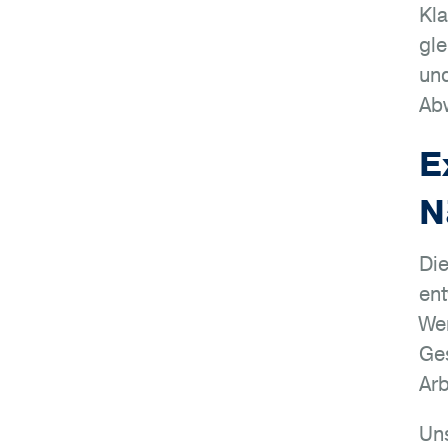
Kla
gle
und
Ab
E
N
Die
ent
We
Ges
Arb
Un