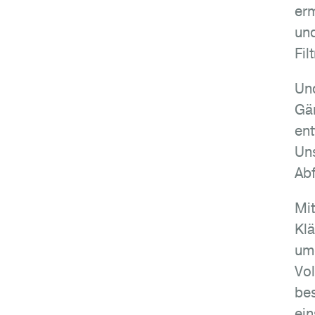
erm
und
Fil
Un
Gär
ent
Uns
Abf
Mi
Klä
umg
Vo
bes
ein