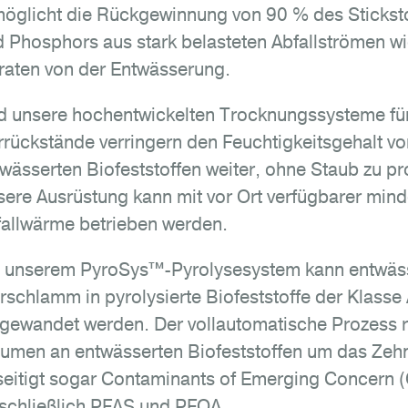
öglicht die Rückgewinnung von 90 % des Sticksto
 Phosphors aus stark belasteten Abfallströmen wie
traten von der Entwässerung.
d unsere hochentwickelten Trocknungssysteme fü
rückstände verringern den Feuchtigkeitsgehalt vo
wässerten Biofeststoffen weiter, ohne Staub zu pr
ere Ausrüstung kann mit vor Ort verfügbarer mind
allwärme betrieben werden.
t unserem PyroSys™-Pyrolysesystem kann entwäs
rschlamm in pyrolysierte Biofeststoffe der Klasse
ewandet werden. Der vollautomatische Prozess r
lumen an entwässerten Biofeststoffen um das Zeh
eitigt sogar Contaminants of Emerging Concern 
schließlich PFAS und PFOA.