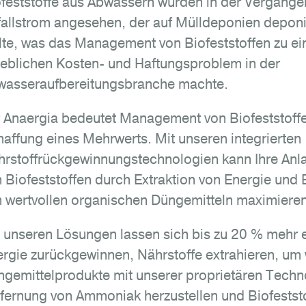
feststoffe aus Abwässern wurden in der Vergangen
allstrom angesehen, der auf Mülldeponien depon
lte, was das Management von Biofeststoffen zu e
eblichen Kosten- und Haftungsproblem in der
wasseraufbereitungsbranche machte.
 Anaergia bedeutet Management von Biofeststoffe
affung eines Mehrwerts. Mit unseren integrierten
rstoffrückgewinnungstechnologien kann Ihre Anl
 Biofeststoffen durch Extraktion von Energie und
 wertvollen organischen Düngemitteln maximieren
 unseren Lösungen lassen sich bis zu 20 % mehr 
rgie zurückgewinnen, Nährstoffe extrahieren, um 
gemittelprodukte mit unserer proprietären Techn
fernung von Ammoniak herzustellen und Biofeststo