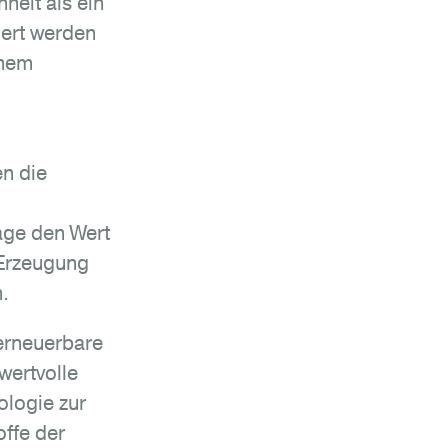
heit als ein
iert werden
inem
n die
age den Wert
 Erzeugung
.
erneuerbare
wertvolle
ologie zur
ffe der