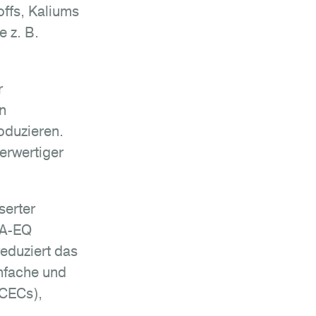
ffs, Kaliums
 z. B.
r
n
oduzieren.
erwertiger
serter
 A-EQ
eduziert das
nfache und
(CECs),