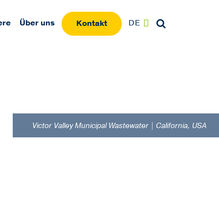
ere
Über uns
DE
Kontakt
Victor Valley Municipal Wastewater | California, USA