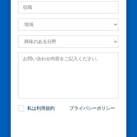
How
can
we
help?
(必
須)
私は利用規約
および
プライバシーポリシー
を読み、同意しました。.
CAPTCHA